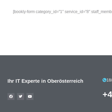
[bookly-form category_id=”1″ service_id=”8″ staff_memb
18
Ihr IT Experte in Oberösterreich
+4