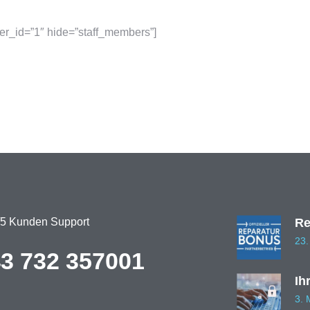
er_id=”1″ hide=”staff_members”]
/5 Kunden Support
Re
23
3 732 357001
Ih
3. 